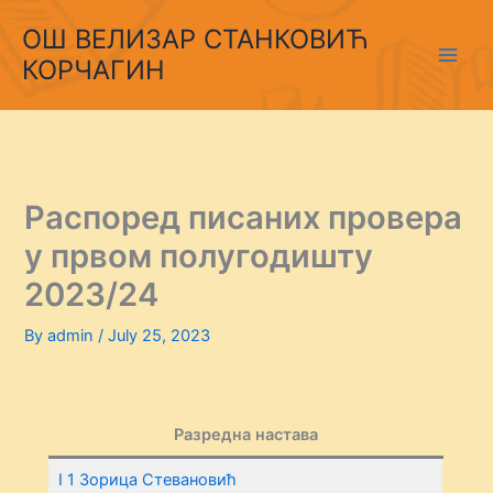
Skip
ОШ ВЕЛИЗАР СТАНКОВИЋ
to
КОРЧАГИН
content
Распоред писаних провера
у првом полугодишту
2023/24
By
admin
/
July 25, 2023
Разредна настава
I 1 Зорица Стевановић