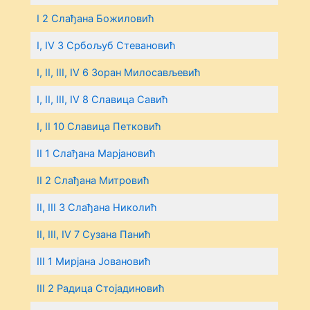
I 2 Слађана Божиловић
I, IV 3 Србољуб Стевановић
I, II, III, IV 6 Зоран Милосављевић
I, II, III, IV 8 Славица Савић
I, II 10 Славица Петковић
II 1 Слађана Марјановић
II 2 Слађана Митровић
II, III 3 Слађана Николић
II, III, IV 7 Сузана Панић
III 1 Мирјана Јовановић
III 2 Радица Стојадиновић