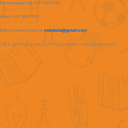
Рачуноводство: 037 851 333
Факс: 037 851 333
Електронска пошта:
vskskola@gmail.com
| ВЕБ ДИЗАЈН
Славољуб Радивојевић
и Марјан Николић