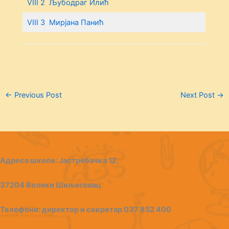
VIII 2 Љубодраг Илић
VIII 3 Мирјана Панић
←
Previous Post
Next Post
→
Адреса школе: Јастребачка 12,
37204 Велики Шиљеговац
Телефони: директор и секрeтар 037 852 400