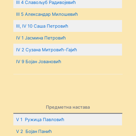
III 4 Славољуб Радивојевић
III 5 Александар Милошевић
III, IV 10 Саша Петровић
IV 1 Јасмина Петровић
IV 2 Сузана Митровић-Гајић
IV 9 Бојан Јовановић
Предметна настава
V 1 Ружица Павловић
V 2 Бојан Панић