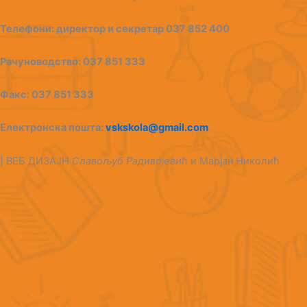
Телефони: директор и секрeтар 037 852 400
Рачуноводство: 037 851 333
Факс: 037 851 333
Електронска пошта:
vskskola@gmail.com
| ВЕБ ДИЗАЈН
Славољуб Радивојевић
и Марјан Николић