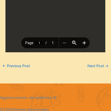
←
Previous Post
Next Post
→
Адреса школе: Јастребачка 12,
37204 Велики Шиљеговац